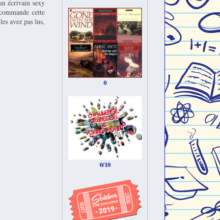
un écrivain sexy
recommande cette
les avez pas lus,
0
0/10