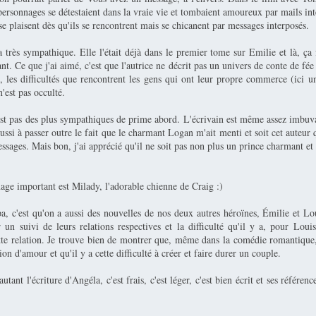
ersonnages se détestaient dans la vraie vie et tombaient amoureux par mails inte
s se plaisent dès qu'ils se rencontrent mais se chicanent par messages interposés.
a très sympathique. Elle l'était déjà dans le premier tome sur Emilie et là, ça f
nt. Ce que j'ai aimé, c'est que l'autrice ne décrit pas un univers de conte de fée t
e, les difficultés que rencontrent les gens qui ont leur propre commerce (ici un
n'est pas occulté.
st pas des plus sympathiques de prime abord. L'écrivain est même assez imbuvab
réussi à passer outre le fait que le charmant Logan m'ait menti et soit cet auteur 
ssages. Mais bon, j'ai apprécié qu'il ne soit pas non plus un prince charmant et 
age important est Milady, l'adorable chienne de Craig :)
a, c'est qu'on a aussi des nouvelles de nos deux autres héroïnes, Émilie et Lou
r un suivi de leurs relations respectives et la difficulté qu'il y a, pour Lou
tte relation. Je trouve bien de montrer que, même dans la comédie romantique, 
ion d'amour et qu'il y a cette difficulté à créer et faire durer un couple.
utant l'écriture d'Angéla, c'est frais, c'est léger, c'est bien écrit et ses référen