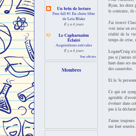
Ryan, les deux p
Un brin de lecture
le contraire, il
Free fall #1 En chute libre
de Leta Blake
J'ai trouvé Clar
Il y a 4 jours
voir mise en ava
réalité de la vi
Le Capharnaüm
temps de crise, 
Éclairé
Acquisitions estivales
Il y a 4 jours
Logan/Craig n'e
pas si j'aurais 
Tout afficher
haut dans ses me
des casseroles.
Membres
Et le 3e personn
Ce qui est symp
agréable d'avoi
évoluer dans ce
pas à la déclarat
J'aime toujours a
me font sourire.