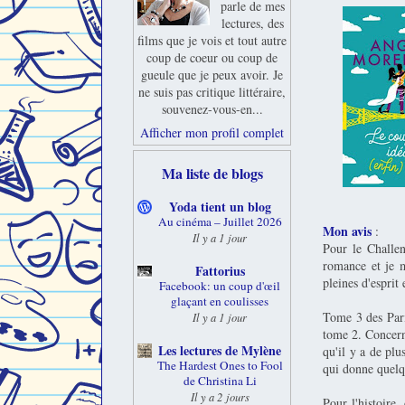
parle de mes
lectures, des
films que je vois et tout autre
coup de coeur ou coup de
gueule que je peux avoir. Je
ne suis pas critique littéraire,
souvenez-vous-en...
Afficher mon profil complet
Ma liste de blogs
Yoda tient un blog
Au cinéma – Juillet 2026
Mon avis
:
Il y a 1 jour
Pour le Challen
romance et je m
Fattorius
pleines d'esprit
Facebook: un coup d'œil
glaçant en coulisses
Tome 3 des Pari
Il y a 1 jour
tome 2. Concern
Les lectures de Mylène
qu'il y a de plu
The Hardest Ones to Fool
qui donne quelqu
de Christina Li
Il y a 2 jours
Pour l'histoire