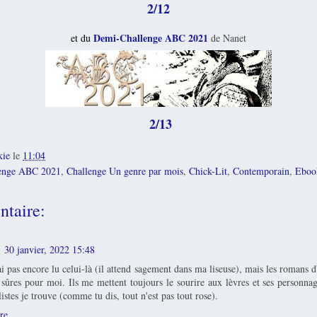
2/12
Demi-Challenge ABC 2021
et du
de Nanet
2
/13
kie
le
11:04
enge ABC 2021
,
Challenge Un genre par mois
,
Chick-Lit
,
Contemporain
,
Eboo
taire:
30 janvier, 2022 15:48
'ai pas encore lu celui-là (il attend sagement dans ma liseuse), mais les romans 
 sûres pour moi. Ils me mettent toujours le sourire aux lèvres et ses personnag
listes je trouve (comme tu dis, tout n'est pas tout rose).
re