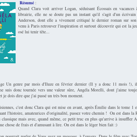
Résumé
:
Quand Clara voit arriver Logan, séduisant Écossais en vacances à
librairie, elle ne se doute pas un instant qu'il s'agit d'un écrivai
Anderson, dont elle a vivement critiqué le dernier roman sur son
venu à Paris retrouver l'inspiration et surtout découvrir qui est la 
osé lui tenir tête...
ge Un genre par mois d'Iluze en février dernier (Il y a donc 11 mois !), il 
e suis donc tournée vers une valeur sûre, Angéla Morelli, dont j'aime toujou
 et je dois dire que j'ai passé un très bon moment.
siennes, c'est donc Clara qui est mise en avant, après Émilie dans le tome 1 e
ant l'histoire, amateurices d'originalité, passez votre chemin ! On est dans l
s classique mais avec, quand même, ce petit truc en plus qu'arrive à insuffler 
e chose de frais et d'amusant à lire. On est dans le léger bien fait :)
, on pourrait parler de Vous avez un message, à l'envers. Dans le film avec 