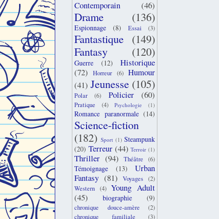
Contemporain
(46)
Drame
(136)
Espionnage
(8)
Essai
(3)
Fantastique
(149)
Fantasy
(120)
Historique
Guerre
(12)
(72)
Humour
Horreur
(6)
Jeunesse
(105)
(41)
Policier
(60)
Polar
(6)
Pratique
(4)
Psychologie
(1)
Romance paranormale
(14)
Science-fiction
(182)
Steampunk
Sport
(1)
Terreur
(44)
(20)
Terroir
(1)
Thriller
(94)
Théâtre
(6)
Urban
Témoignage
(13)
Fantasy
(81)
Voyages
(2)
Young Adult
Western
(4)
(45)
biographie
(9)
chronique douce-amère
(2)
chronique familiale
(3)