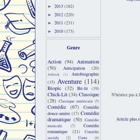
2013
(182)
►
2012
(220)
►
2011
(231)
►
2010
(173)
►
Genre
Action
(94)
Animation
(50)
Anticipation
(20)
Autobiographie
Artbook
(1)
Aventure
(114)
(15)
Biopic
(32)
Bit-lit
(19)
Chick-Lit
(34)
Classique
N'hésitez pas à 
(28)
Classique américain
(5)
Comédie
(67)
Comédie
Comédie
douce-amère
(17)
dramatique
(50)
Article plus 
Comédie
Comédie
musicale
(7)
romantique
(21)
Comédie
sociale
(2)
Conte
(6)