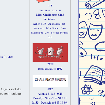
1/3
Top 250 : 4/12 228/250
Mini Challenges Ciné
Seriebox :
1/3
6
/6
Action :
- Animation :
-
2
/3
3
/6
Aventure :
- Drame :
-
2
/6
Fantastique :
- Science-Fiction :
1
/1
ks
,
Livres
39/52
21/52
Bonus consignes :
d'Angela sont des
0/12
es sont toujours
0/29
- Atlanta S1 à 3 :
-
Brooklyn Nine-Nine S1 à 8 :
0/153
-
Deutschland 83-86-89 :