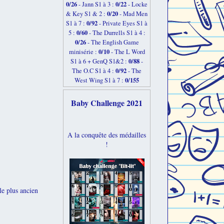
0/26
0/22
-
Jann S1 à 3 :
- Locke
0/20
& Key S1 & 2 :
- Mad Men
0/92
S1 à 7 :
- Private Eyes S1 à
0/60
5 :
- The Durrells S1 à 4 :
0/26
- The English Game
0/10
minisérie :
- The L Word
0/88
S1 à 6 + GenQ S1&2 :
-
0/92
The O.C S1 à 4 :
- The
0/155
West Wing S1 à 7 :
Baby Challenge 2021
A la conquête des médailles
!
le plus ancien