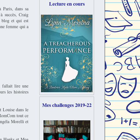
Lecture en cours
 Paris, dans sa
n à succès, Craig
 blog et qui est
jeune femme qui a
fallait lire une
rs les histoires
Mes challenges 2019-22
t Louise dans le
a RomCom tout ce
Angéla Morelli et
Tom Hanks et Meg