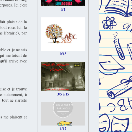
rposés. Ici c'est
0/1
ait plaisir de la
out rose. Ici, la
e librairie), par
le et je ne sais
0/13
qui me toisait de
qu'il arrive avec
ise et je trouve
3/5 à 15
ise notamment, à
tout ne s'arrête
ces me plaisent et
1/12