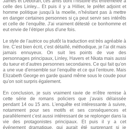
James et Deborah, ces amis dont l'histoire est entremêlée à
celle des Linley... Et puis il y a Hillier, le préfet adjoint et
homme politique jusqu'à la moelle, n'hésitant pas à mettre
en danger certaines personnes si ça peut servir ses intérêts
et celle de l'enquête. J'ai vraiment détesté ce bonhomme et
eut envie de l'étriper plus d'une fois.
Le style de l'autrice ou plutôt la traduction est très agréable à
lire. C'est bien écrit, c'est détaillé, méthodique, je l'ai dit mais
jamais ennuyeux. On suit les points de vue des
personnages principaux, Linley, Havers et Nkata mais aussi
du tueur et d'autres personnes secondaires. Ce qui fait qu'on
a une vue d'ensemble sur l'enquête et ce qui l'entoure. Mais
Elizabeth George en garde quand même sous le coude pour
qu'on soit surpris également.
En conclusion, je suis vraiment ravie de m'être remise à
cette série de romans policiers que j'avais délaissée
pendant 14 ou 15 ans. L'enquête est intéressante à suivre,
notamment pour ses motifs et ses conséquences et
parallèlement c'est aussi intéressant de se replonger dans la
vie des protagonistes principaux. Et puis il y a cet
événement dramatique, qui aurait été surprenant si je