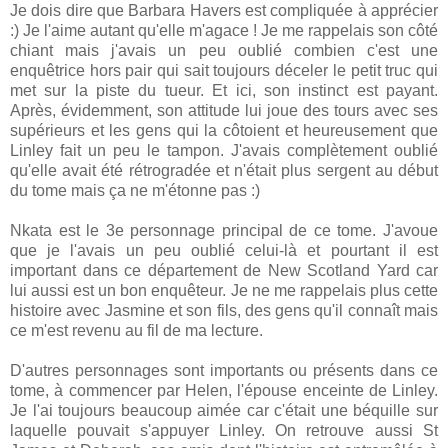
Je dois dire que Barbara Havers est compliquée à apprécier
:) Je l'aime autant qu'elle m'agace ! Je me rappelais son côté
chiant mais j'avais un peu oublié combien c'est une
enquêtrice hors pair qui sait toujours déceler le petit truc qui
met sur la piste du tueur. Et ici, son instinct est payant.
Après, évidemment, son attitude lui joue des tours avec ses
supérieurs et les gens qui la côtoient et heureusement que
Linley fait un peu le tampon. J'avais complètement oublié
qu'elle avait été rétrogradée et n'était plus sergent au début
du tome mais ça ne m'étonne pas :)
Nkata est le 3e personnage principal de ce tome. J'avoue
que je l'avais un peu oublié celui-là et pourtant il est
important dans ce département de New Scotland Yard car
lui aussi est un bon enquêteur. Je ne me rappelais plus cette
histoire avec Jasmine et son fils, des gens qu'il connaît mais
ce m'est revenu au fil de ma lecture.
D'autres personnages sont importants ou présents dans ce
tome, à commencer par Helen, l'épouse enceinte de Linley.
Je l'ai toujours beaucoup aimée car c'était une béquille sur
laquelle pouvait s'appuyer Linley. On retrouve aussi St