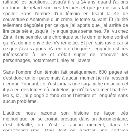
rattrapé les parutions. Jusqu'à il y a 14 ans, quand j'ai pris
un tome de retard sur mes lectures et que je me suis fait
spoiler Sans l'ombre d'un témoin en lisant la 4e de
couverture d'Anatomie d'un crime, le tome suivant. Et j'ai été
tellement dégoûtée par ce que j'ai appris que j'ai arrêté de
lire cette série jusqu'à il y a quelques semaines. J'ai vu chez
Zina, il me semble, une chronique sur le dernier tome sorti et
ça m'a donné envie de m'y remettre. Et j'en suis ravie car si
ce que j'avais appris m'a encore choquée, l'enquête est très
intéressante à lire et c'était super de retrouver les
personnages, notamment Linley et Havers.
Sans l'ombre d'un témoin fait pratiquement 600 pages et
c'est donc un joli pavé mais à aucun moment je n'ai ressenti
d'ennui. Pourtant, ce n'est jamais une saga riche en action et
il y a eu des tomes où, autrefois, je m'étais vraiment barbée.
Mais, là, j'ai plongé à fond dans l'histoire et l'enquête sans
aucun problème.
L'autrice nous raconte son histoire de façon très
méthodique, on se croirait presque dans un documentaire,
c'est détaillé, on n'est, à aucun moment, dans le
sensationnalisme. Mais tout en gardant une certaine